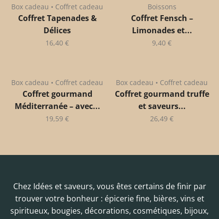
Box cadeau • Coffret cadeau
Boissons
Coffret Tapenades &
Coffret Fensch –
Délices
Limonades et...
16,40
€
9,40
€
Box cadeau • Coffret cadeau
Box cadeau • Coffret cadeau
Coffret gourmand
Coffret gourmand truffe
Méditerranée – avec...
et saveurs...
19,59
€
26,49
€
Chez Idées et saveurs, vous êtes certains de finir par
trouver votre bonheur : épicerie fine, bières, vins et
spiritueux, bougies, décorations, cosmétiques, bijoux,