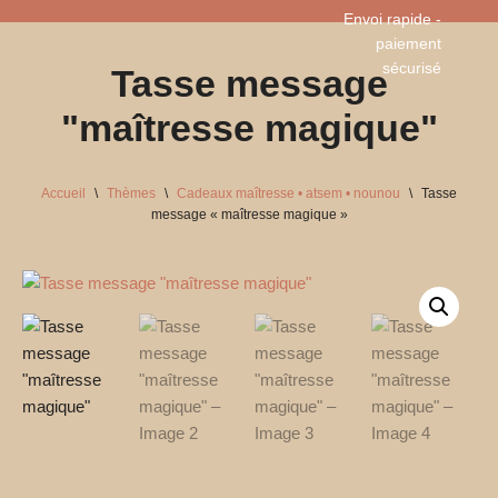
Envoi rapide -
paiement
Aller
sécurisé​
Tasse message
au
contenu
"maîtresse magique"
Accueil
\
Thèmes
\
Cadeaux maîtresse • atsem • nounou
\
Tasse
message « maîtresse magique »