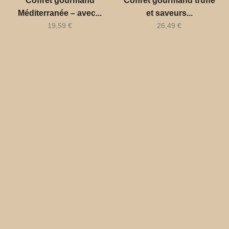
Coffret gourmand
Coffret gourmand truffe
Méditerranée – avec...
et saveurs...
19,59
€
26,49
€