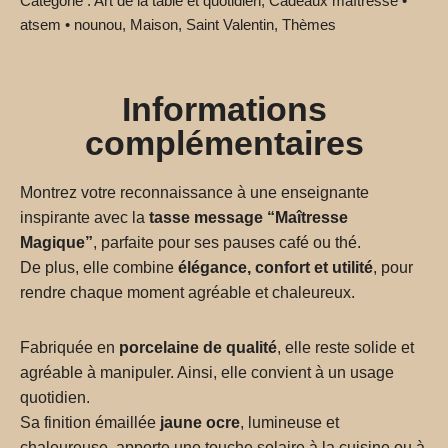
Catégorie :
Art de la table et quotidien
,
Cadeaux maîtresse •
atsem • nounou
,
Maison
,
Saint Valentin
,
Thèmes
Informations
complémentaires
Montrez votre reconnaissance à une enseignante
inspirante avec la
tasse message “Maîtresse
Magique”
, parfaite pour ses pauses café ou thé.
De plus, elle combine
élégance, confort et utilité
, pour
rendre chaque moment agréable et chaleureux.
Fabriquée en
porcelaine de qualité
, elle reste solide et
agréable à manipuler. Ainsi, elle convient à un usage
quotidien.
Sa finition émaillée
jaune ocre
, lumineuse et
chaleureuse, apporte une touche solaire à la cuisine ou à