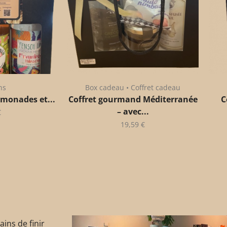
ns
Box cadeau • Coffret cadeau
imonades et...
Coffret gourmand Méditerranée
C
– avec...
€
19,59
€
ins de finir