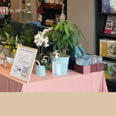
ie fine, idées
lus