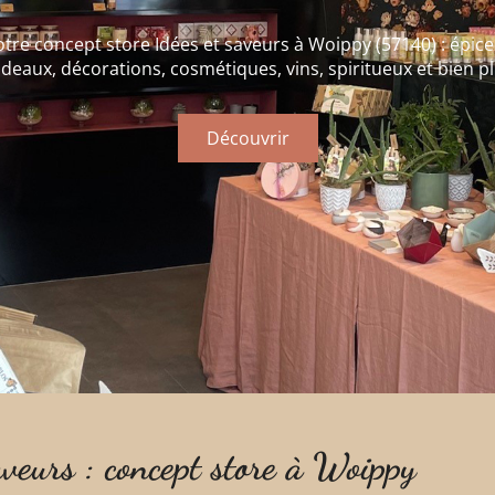
re concept store Idées et saveurs à Woippy (57140) : épicer
deaux, décorations, cosmétiques, vins, spiritueux et bien p
Découvrir
aveurs : concept store à Woippy