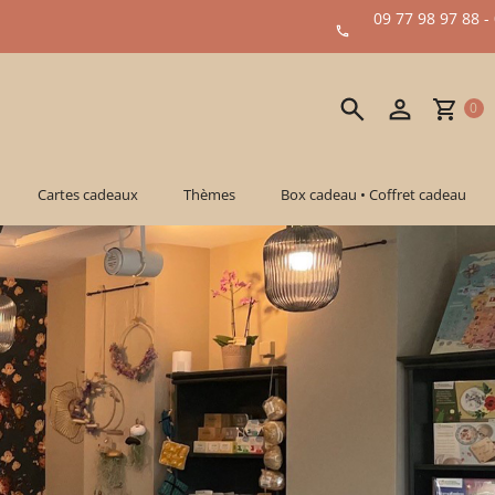
09 77 98 97 88 -
0
Cartes cadeaux
Thèmes
Box cadeau • Coffret cadeau