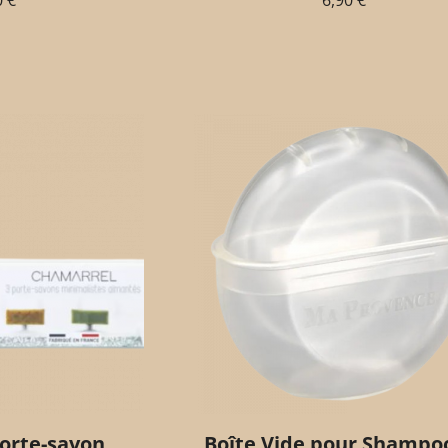
0
€
6,90
€
porte-savon
Boîte Vide pour Shampo