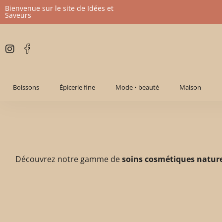
Bienvenue sur le site de Idées et
Saveurs
Aller
au
contenu
Boissons
Épicerie fine
Mode • beauté
Maison
Découvrez notre gamme de
soins cosmétiques natur