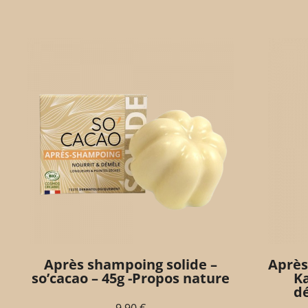
Après shampoing solide –
Après
so’cacao – 45g -Propos nature
Ka
dé