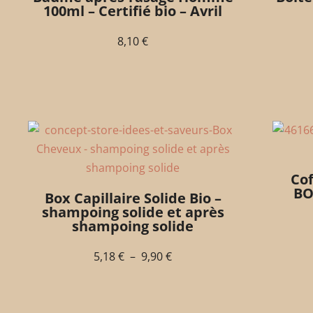
100ml – Certifié bio – Avril
8,10
€
Cof
BO
Box Capillaire Solide Bio –
shampoing solide et après
shampoing solide
5,18
€
–
9,90
€