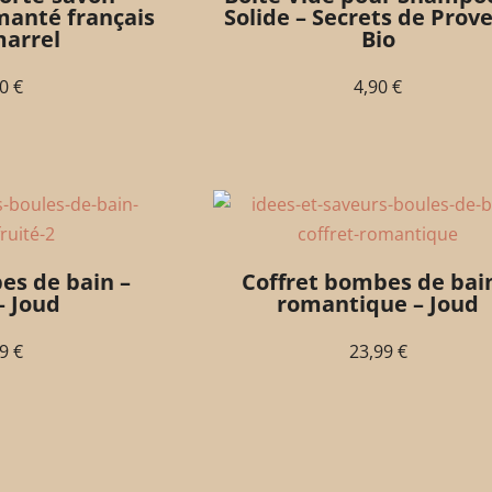
manté français
Solide – Secrets de Prov
arrel
Bio
90
€
4,90
€
es de bain –
Coffret bombes de bain
– Joud
romantique – Joud
99
€
23,99
€