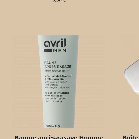
9,90
€
Baume après-rasage Homme
Boîte