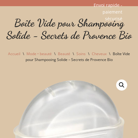
Envoi rapide -
paiement
Aller
sécurisé​
Boîte Vide pour Shampooing
au
contenu
Solide - Secrets de Provence Bio
Accueil
\
Mode • beauté
\
Beauté
\
Soins
\
Cheveux
\
Boîte Vide
pour Shampooing Solide – Secrets de Provence Bio