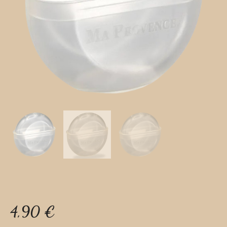
4,90
€