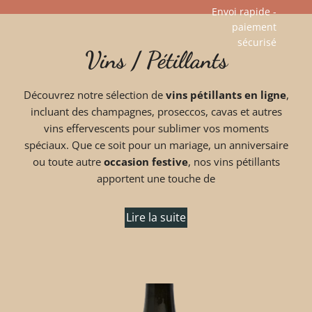
Envoi rapide -
paiement
Aller
sécurisé​
Vins / Pétillants
au
contenu
Découvrez notre sélection de
vins pétillants en ligne
,
incluant des champagnes, proseccos, cavas et autres
vins effervescents pour sublimer vos moments
spéciaux. Que ce soit pour un mariage, un anniversaire
ou toute autre
occasion festive
, nos vins pétillants
apportent une touche de
Lire la suite