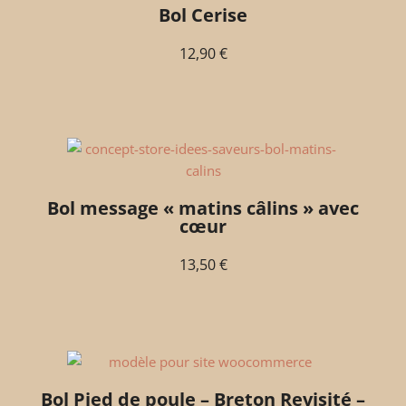
Bol Cerise
12,90
€
Bol message « matins câlins » avec
cœur
13,50
€
Bol Pied de poule – Breton Revisité –