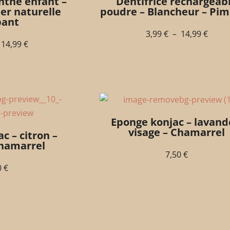
nthe enfant –
Dentifrice rechargeab
er naturelle
poudre – Blancheur – Pi
pant
3,99
€
–
14,99
€
14,99
€
Eponge konjac – lavand
visage – Chamarrel
c – citron –
Chamarrel
7,50
€
0
€