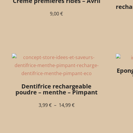
Crème premières rides – Avril
recha
9,00
€
Epong
Dentifrice rechargeable
poudre – menthe – Pimpant
3,99
€
–
14,99
€