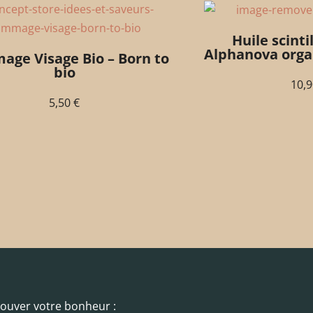
Huile scinti
Alphanova orga
ge Visage Bio – Born to
bio
10,
5,50
€
trouver votre bonheur :