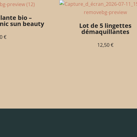
llante bio –
nic sun beauty
Lot de 5 lingettes
démaquillantes
90
€
12,50
€