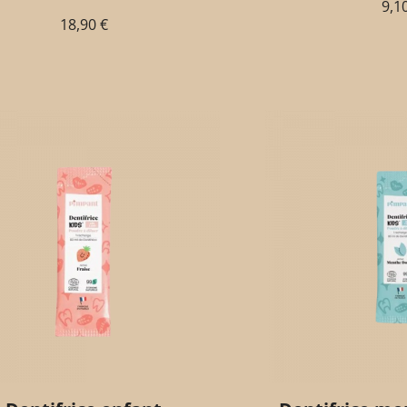
9,1
18,90
€