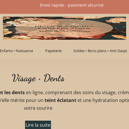
Envoi rapide - paiement sécurisé​
Enfants • Naissance
Papeterie
Soldes • Bons plans • Anti Gaspi
Visage • Dents
et les dents
en ligne, comprenant des soins du visage, crèm
u’elle mérite pour un
teint éclatant
et une hydratation opti
votre sourire
Lire la suite