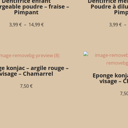
Dentifrice enfant
Dentifrice me
rgeable poudre – fraise –
Poudre à dilu
Pimpant
Pim
3,99
€
–
14,99
€
3,99
€
–
e konjac – argile rouge –
visage – Chamarrel
Eponge konja
visage – 
7,50
€
7,5