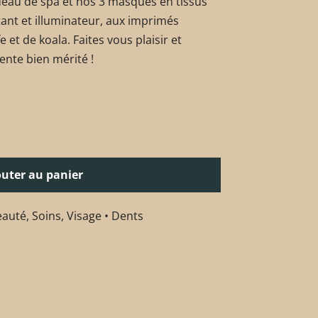
deau de spa et nos 3 masques en tissus
tant et illuminateur, aux imprimés
 et de koala. Faites vous plaisir et
nte bien mérité !
outer au panier
eauté
,
Soins
,
Visage • Dents