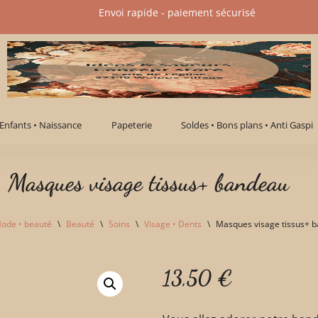
Envoi rapide - paiement sécurisé​
Enfants • Naissance
Papeterie
Soldes • Bons plans • Anti Gaspi
Masques visage tissus+ bandeau
ode • beauté
\
Beauté
\
Soins
\
Visage • Dents
\
Masques visage tissus+ 
13,50
€