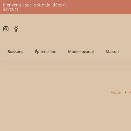
Bienvenue sur le site de Idées et
Saveurs
Aller
au
contenu
Boissons
Épicerie fine
Mode • beauté
Maison
Accueil
\
M