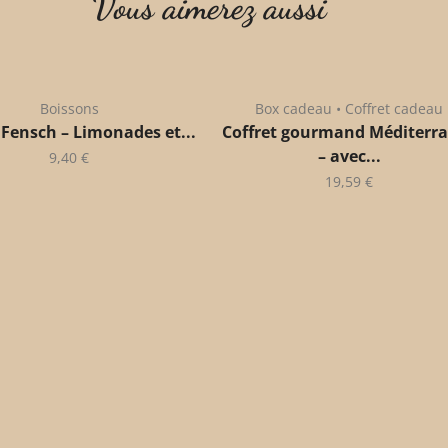
Vous aimerez aussi
Boissons
Box cadeau • Coffret cadeau
 Fensch – Limonades et...
Coffret gourmand Méditerr
– avec...
9,40
€
19,59
€