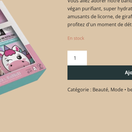
Vous allez adorer notre ban
végan purifiant, super hydra
amusants de licorne, de girafe
profitez d'un moment de déte
En stock
Aj
Catégorie :
Beauté
,
Mode • b