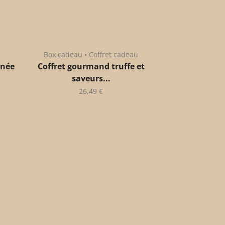
Box cadeau • Coffret cadeau
anée
Coffret gourmand truffe et
saveurs...
26,49
€