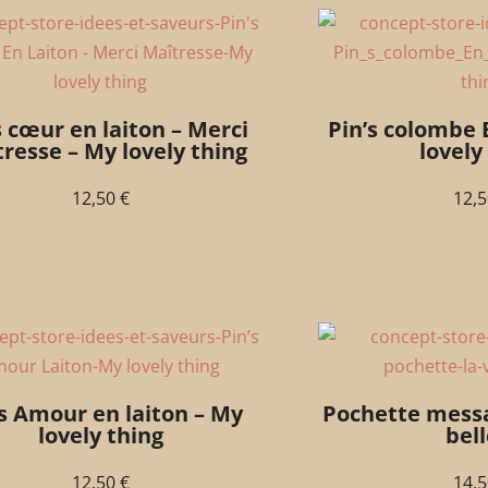
s cœur en laiton – Merci
Pin’s colombe 
resse – My lovely thing
lovely
12,50
€
12,
’s Amour en laiton – My
Pochette messag
lovely thing
bell
12,50
€
14,