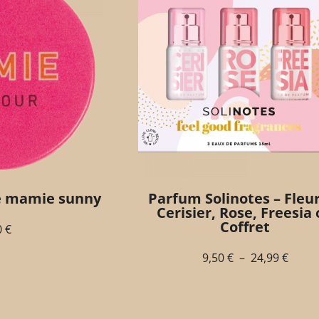
e mamie sunny
Parfum Solinotes – Fleu
Cerisier, Rose, Freesia
Coffret
0
€
9,50
€
–
24,99
€