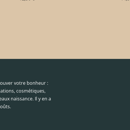
trouver votre bonheur :
orations, cosmétiques,
eaux naissance. Il y en a
oûts.