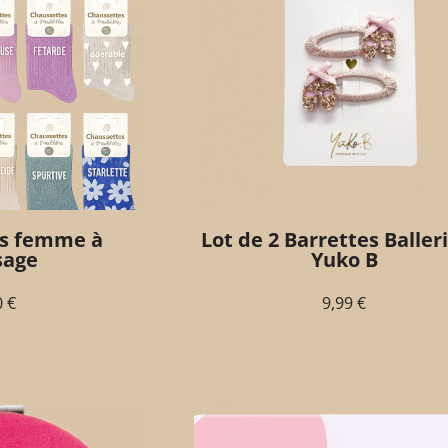
s femme à
Lot de 2 Barrettes Baller
sage
Yuko B
0
€
9,99
€