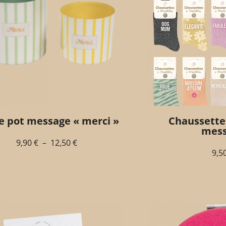
e pot message « merci »
Chaussette
mes
9,90
€
–
12,50
€
9,5