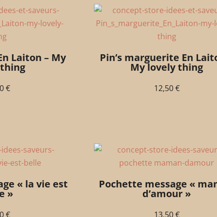
En Laiton – My
Pin’s marguerite En Lait
 thing
My lovely thing
50
€
12,50
€
e « la vie est
Pochette message « m
e »
d’amour »
50
€
13,50
€