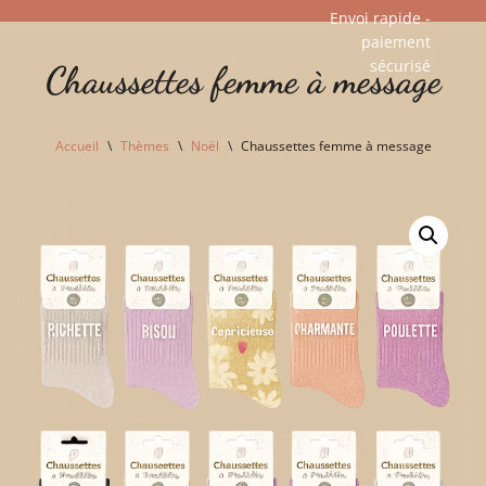
Envoi rapide -
paiement
Aller
sécurisé​
Chaussettes femme à message
au
contenu
Accueil
\
Thèmes
\
Noël
\
Chaussettes femme à message