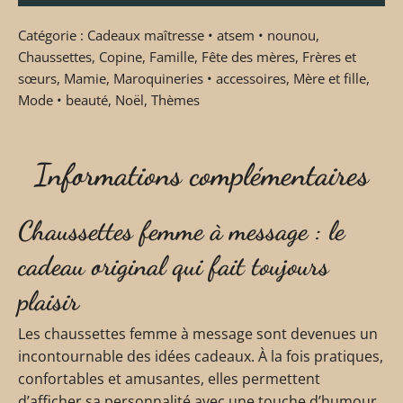
Catégorie :
Cadeaux maîtresse • atsem • nounou
,
Chaussettes
,
Copine
,
Famille
,
Fête des mères
,
Frères et
sœurs
,
Mamie
,
Maroquineries • accessoires
,
Mère et fille
,
Mode • beauté
,
Noël
,
Thèmes
Informations complémentaires
Chaussettes femme à message : le
cadeau original qui fait toujours
plaisir
Les chaussettes femme à message sont devenues un
incontournable des idées cadeaux. À la fois pratiques,
confortables et amusantes, elles permettent
d’afficher sa personnalité avec une touche d’humour,