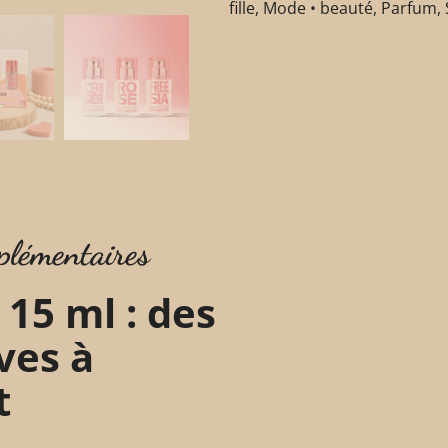
fille
,
Mode • beauté
,
Parfum
,
plémentaires
15 ml : des
ves à
t