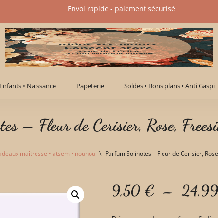
Envoi rapide - paiement sécurisé​
Enfants • Naissance
Papeterie
Soldes • Bons plans • Anti Gaspi
es – Fleur de Cerisier, Rose, Freesi
adeaux maîtresse • atsem • nounou
\
Parfum Solinotes – Fleur de Cerisier, Rose
9,50
€
–
24,9