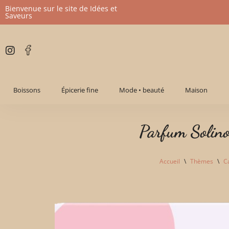
Bienvenue sur le site de Idées et
Saveurs
Aller
au
contenu
Boissons
Épicerie fine
Mode • beauté
Maison
Parfum Solinot
Accueil
\
Thèmes
\
C