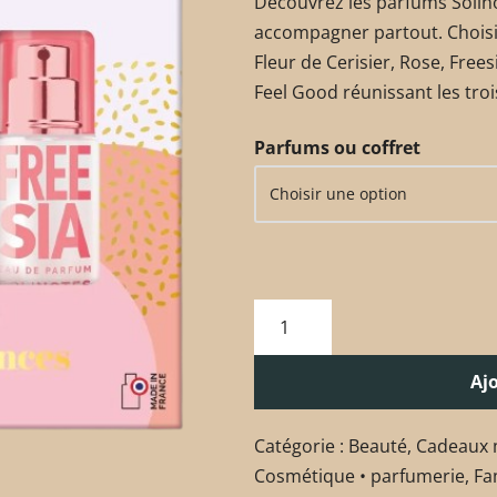
Découvrez les parfums Solino
accompagner partout. Choisi
Fleur de Cerisier, Rose, Frees
Feel Good réunissant les tro
Parfums ou coffret
Aj
Catégorie :
Beauté
,
Cadeaux 
Cosmétique • parfumerie
,
Fa