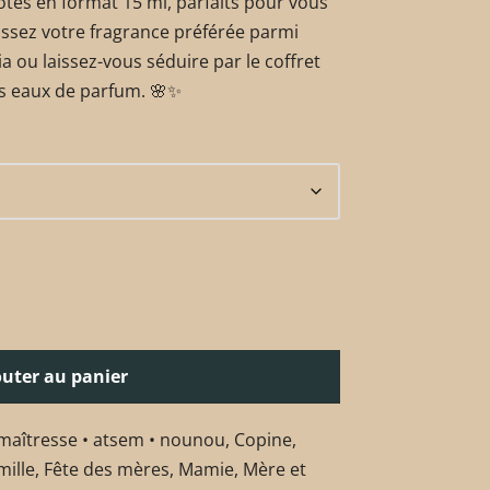
tes en format 15 ml, parfaits pour vous
ssez votre fragrance préférée parmi
ia ou laissez-vous séduire par le coffret
is eaux de parfum. 🌸✨
outer au panier
maîtresse • atsem • nounou
,
Copine
,
mille
,
Fête des mères
,
Mamie
,
Mère et