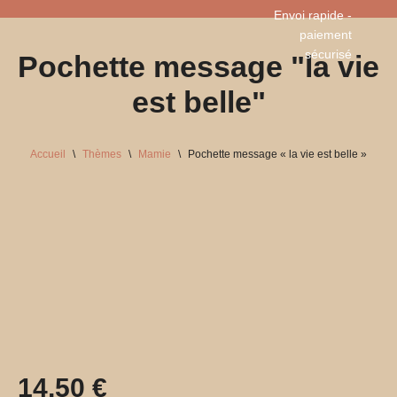
Envoi rapide -
paiement
Aller
sécurisé​
Pochette message "la vie
au
contenu
est belle"
Accueil
\
Thèmes
\
Mamie
\
Pochette message « la vie est belle »
14,50
€