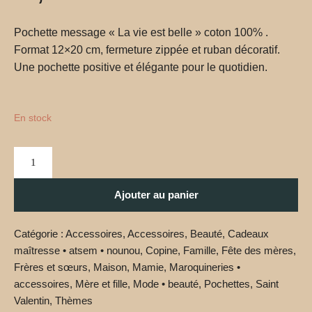
Pochette message « La vie est belle » coton 100% .
Format 12×20 cm, fermeture zippée et ruban décoratif.
Une pochette positive et élégante pour le quotidien.
En stock
Ajouter au panier
Catégorie :
Accessoires
,
Accessoires
,
Beauté
,
Cadeaux
maîtresse • atsem • nounou
,
Copine
,
Famille
,
Fête des mères
,
Frères et sœurs
,
Maison
,
Mamie
,
Maroquineries •
accessoires
,
Mère et fille
,
Mode • beauté
,
Pochettes
,
Saint
Valentin
,
Thèmes