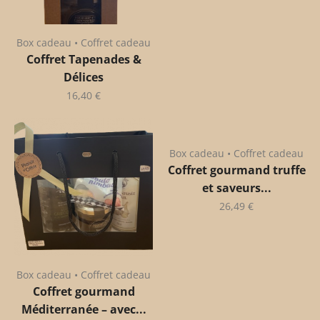
Box cadeau • Coffret cadeau
Coffret Tapenades &
Délices
16,40
€
Box cadeau • Coffret cadeau
Coffret gourmand truffe
et saveurs...
26,49
€
Box cadeau • Coffret cadeau
Coffret gourmand
Méditerranée – avec...