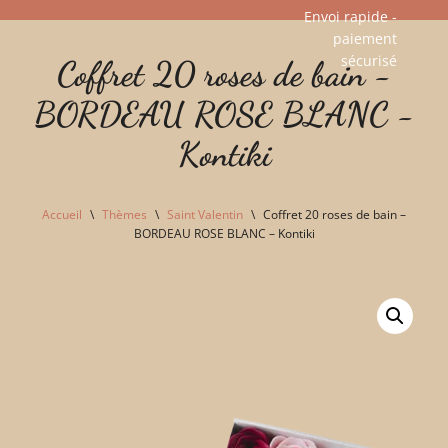
Envoi rapide -
paiement
Aller
sécurisé​
Coffret 20 roses de bain -
au
contenu
BORDEAU ROSE BLANC -
Kontiki
Accueil
\
Thèmes
\
Saint Valentin
\
Coffret 20 roses de bain –
BORDEAU ROSE BLANC – Kontiki