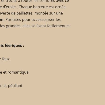
t d’éclat à toutes les coiffures avec ce
e d’étoile ! Chaque barrette est ornée
ouverte de paillettes, montée sur une
cm
. Parfaites pour accessoiriser les
s grandes, elles se fixent facilement et
is féeriques :
e feux
e et romantique
n et pétillant