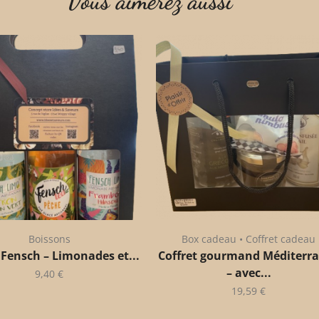
Vous aimerez aussi
Boissons
Box cadeau • Coffret cadeau
 Fensch – Limonades et...
Coffret gourmand Méditerr
– avec...
9,40
€
19,59
€