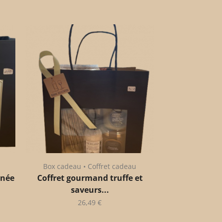
Box cadeau • Coffret cadeau
anée
Coffret gourmand truffe et
saveurs...
26,49
€