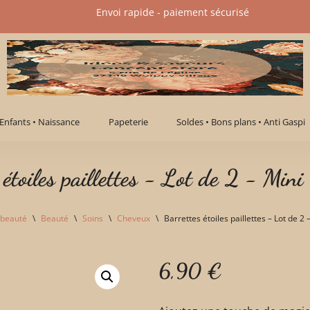
Envoi rapide - paiement sécurisé​
Enfants • Naissance
Papeterie
Soldes • Bons plans • Anti Gaspi
 étoiles paillettes - Lot de 2 - Mini
 beauté
\
Beauté
\
Soins
\
Cheveux
\
Barrettes étoiles paillettes – Lot de 2 
6,90
€