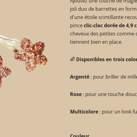
Ajoutez une touche de magie e
joli duo de barrettes en form
d'une étoile scintillante rec
pince
clic-clac dorée de 4,9 
cheveux des petites comme de
tiennent bien en place.
🌈
Disponibles en trois color
Argenté
: pour briller de mill
Rose
: pour une touche douc
Multicolore
: pour un look fu
Couleur