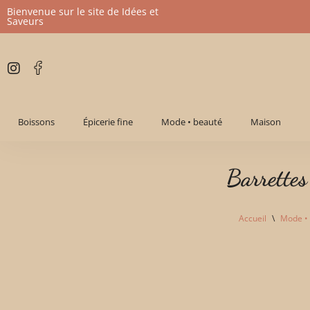
Bienvenue sur le site de Idées et
Saveurs
Aller
au
contenu
Boissons
Épicerie fine
Mode • beauté
Maison
Barrettes
Accueil
\
Mode •