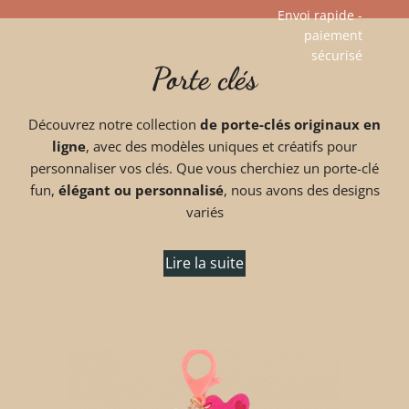
Envoi rapide -
paiement
Aller
sécurisé​
Porte clés
au
contenu
Découvrez notre collection
de porte-clés originaux en
ligne
, avec des modèles uniques et créatifs pour
personnaliser vos clés. Que vous cherchiez un porte-clé
fun,
élégant ou personnalisé
, nous avons des designs
variés
Lire la suite