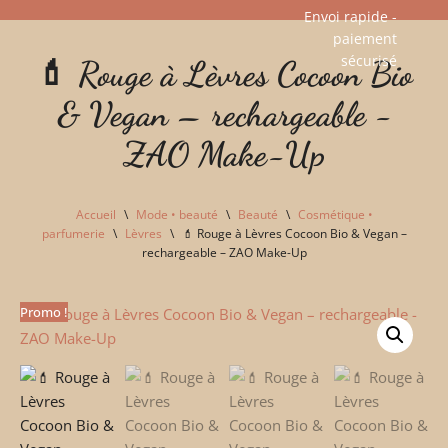
Envoi rapide -
paiement
Aller
sécurisé​
💄 Rouge à Lèvres Cocoon Bio
au
contenu
& Vegan – rechargeable -
ZAO Make-Up
Accueil
\
Mode • beauté
\
Beauté
\
Cosmétique •
parfumerie
\
Lèvres
\
💄 Rouge à Lèvres Cocoon Bio & Vegan –
rechargeable – ZAO Make-Up
Promo !