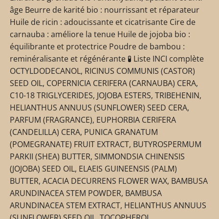
âge Beurre de karité bio : nourrissant et réparateur
Huile de ricin : adoucissante et cicatrisante Cire de
carnauba : améliore la tenue Huile de jojoba bio :
équilibrante et protectrice Poudre de bambou :
reminéralisante et régénérante 🧪 Liste INCI complète
OCTYLDODECANOL, RICINUS COMMUNIS (CASTOR)
SEED OIL, COPERNICIA CERIFERA (CARNAUBA) CERA,
C10-18 TRIGLYCERIDES, JOJOBA ESTERS, TRIBEHENIN,
HELIANTHUS ANNUUS (SUNFLOWER) SEED CERA,
PARFUM (FRAGRANCE), EUPHORBIA CERIFERA
(CANDELILLA) CERA, PUNICA GRANATUM
(POMEGRANATE) FRUIT EXTRACT, BUTYROSPERMUM
PARKII (SHEA) BUTTER, SIMMONDSIA CHINENSIS
(JOJOBA) SEED OIL, ELAEIS GUINEENSIS (PALM)
BUTTER, ACACIA DECURRENS FLOWER WAX, BAMBUSA
ARUNDINACEA STEM POWDER, BAMBUSA
ARUNDINACEA STEM EXTRACT, HELIANTHUS ANNUUS
(SUNFLOWER) SEED OIL, TOCOPHEROL,