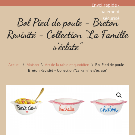
Envoi rapide -
paiement
Aller
sécurisé​
Bol Pied de poule - Breton
au
contenu
Revisité - Collection “La Famille
s’éclate”
Accueil
\
Maison
\
Art de la table et quotidien
\
Bol Pied de poule –
Breton Revisité – Collection “La Famille s’éclate”