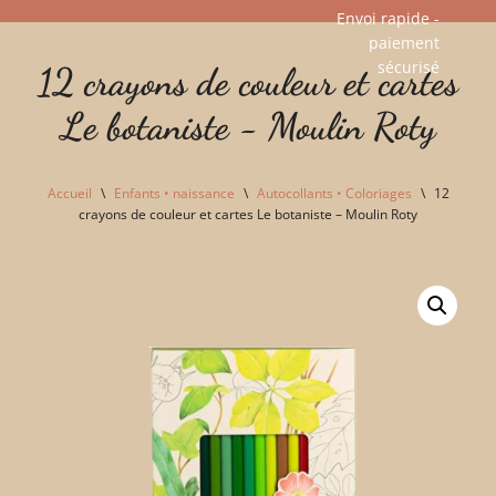
Envoi rapide -
paiement
Aller
sécurisé​
12 crayons de couleur et cartes
au
contenu
Le botaniste - Moulin Roty
Accueil
\
Enfants • naissance
\
Autocollants • Coloriages
\
12
crayons de couleur et cartes Le botaniste – Moulin Roty