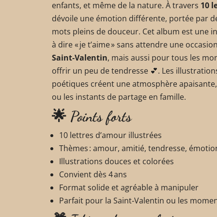
enfants, et même de la nature. À travers
10 l
dévoile une émotion différente, portée par de
mots pleins de douceur. Cet album est une in
à dire « je t’aime » sans attendre une occasion
Saint‑Valentin
, mais aussi pour tous les mo
offrir un peu de tendresse 💕. Les illustratio
poétiques créent une atmosphère apaisante, p
ou les instants de partage en famille.
🌟 Points forts
10 lettres d’amour illustrées
Thèmes : amour, amitié, tendresse, émotio
Illustrations douces et colorées
Convient dès 4 ans
Format solide et agréable à manipuler
Parfait pour la Saint‑Valentin ou les momen