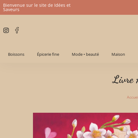
Bienvenue sur le site de Idées et
Saveurs
Aller
au
contenu
Boissons
Épicerie fine
Mode • beauté
Maison
Livre 
Accuei