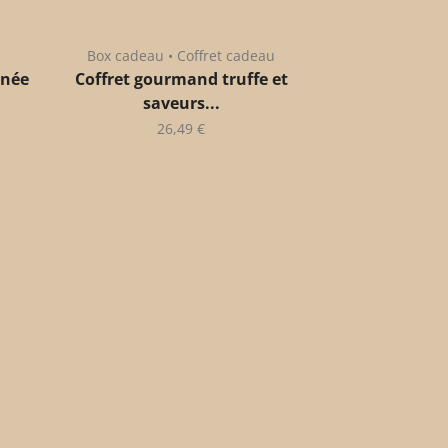
Box cadeau • Coffret cadeau
anée
Coffret gourmand truffe et
saveurs...
26,49
€