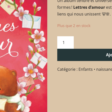
Un album tendre et universel
formes !
Lettres d’amour
est
liens qui nous unissent 🐻🌸.
Plus que 2 en stock
Aj
Catégorie :
Enfants • naissan