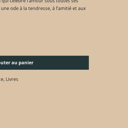
 qui célèbre l’amour sous toutes ses
 une ode à la tendresse, à l’amitié et aux
outer au panier
ce
,
Livres