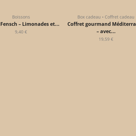
Boissons
Box cadeau • Coffret cadeau
 Fensch – Limonades et...
Coffret gourmand Méditerr
– avec...
9,40
€
19,59
€