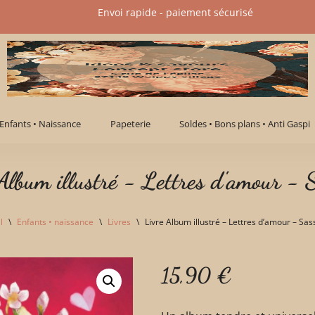
Envoi rapide - paiement sécurisé​
Enfants • Naissance
Papeterie
Soldes • Bons plans • Anti Gaspi
Album illustré - Lettres d'amour - 
l
\
Enfants • naissance
\
Livres
\
Livre Album illustré – Lettres d’amour – Sas
15,90
€