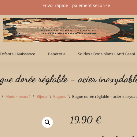
Envoi rapide - paiement sécurisé​
Enfants • Naissance
Papeterie
Soldes • Bons plans • Anti Gaspi
gue dorée réglable - acier inoxydabl
\
Mode • beauté
\
Bijoux
\
Bagues
\
Bague dorée réglable – acier inoxyda
19,90
€