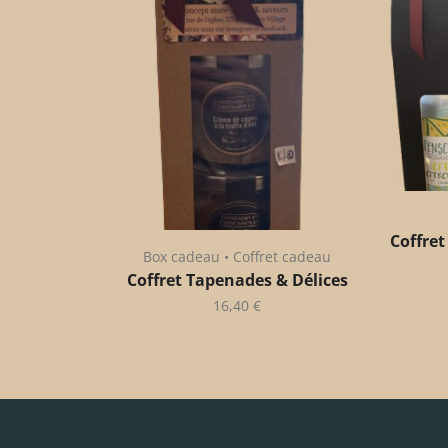
Coffret
Box cadeau • Coffret cadeau
Coffret Tapenades & Délices
16,40
€