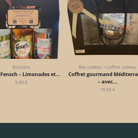
Boissons
Box cadeau • Coffret cadeau
 Fensch – Limonades et...
Coffret gourmand Méditerr
– avec...
9,40
€
19,59
€