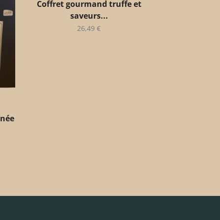
Coffret gourmand truffe et
saveurs...
26,49
€
anée