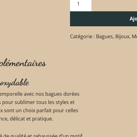
Aj
Catégorie :
Bagues
,
Bijoux
,
Mo
plémentaires
noxydable
temporelle avec nos bagues dorées
 pour sublimer tous les styles et
x sont un choix parfait pour celles
ce, délicat et pratique.
 de qualité et rehaussée d’un motif