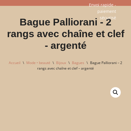
Envoi rapide -
paiement
Aller
sécurisé​
Bague Palliorani - 2
au
contenu
rangs avec chaîne et clef
- argenté
Accueil
\
Mode • beauté
\
Bijoux
\
Bagues
\
Bague Palliorani – 2
rangs avec chaîne et clef – argenté