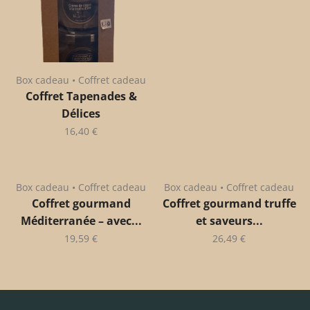
Box cadeau • Coffret cadeau
Coffret Tapenades &
Délices
16,40
€
Box cadeau • Coffret cadeau
Box cadeau • Coffret cadeau
Coffret gourmand
Coffret gourmand truffe
Méditerranée – avec...
et saveurs...
19,59
€
26,49
€