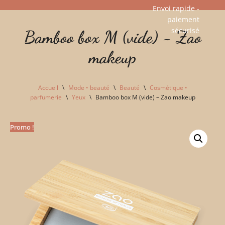
Envoi rapide -
paiement
Aller
sécurisé​
Bamboo box M (vide) - Zao
au
contenu
makeup
Accueil
\
Mode • beauté
\
Beauté
\
Cosmétique •
parfumerie
\
Yeux
\
Bamboo box M (vide) – Zao makeup
Promo !