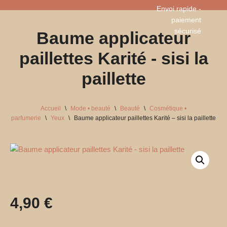
Envoi rapide -
paiement
Aller
sécurisé​
Baume applicateur
au
contenu
paillettes Karité - sisi la
paillette
Accueil
\
Mode • beauté
\
Beauté
\
Cosmétique •
parfumerie
\
Yeux
\
Baume applicateur paillettes Karité – sisi la paillette
4,90
€