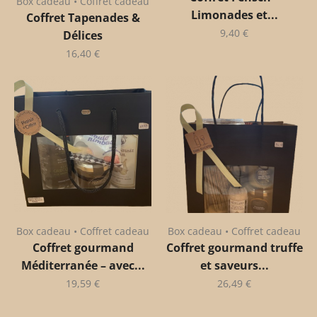
Box cadeau • Coffret cadeau
Limonades et...
Coffret Tapenades &
9,40
€
Délices
16,40
€
Box cadeau • Coffret cadeau
Box cadeau • Coffret cadeau
Coffret gourmand
Coffret gourmand truffe
Méditerranée – avec...
et saveurs...
19,59
€
26,49
€