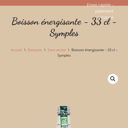
Envoi rapide -
paiement
Aller
sécurisé​
Boisson énergisante - 33 cl -
au
contenu
Symples
Accueil
\
Boissons
\
Sans alcool
\
Boisson énergisante – 33 cl –
Symples