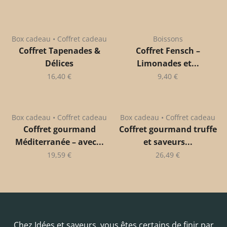
Box cadeau • Coffret cadeau
Boissons
Coffret Tapenades &
Coffret Fensch –
Délices
Limonades et...
16,40
€
9,40
€
Box cadeau • Coffret cadeau
Box cadeau • Coffret cadeau
Coffret gourmand
Coffret gourmand truffe
Méditerranée – avec...
et saveurs...
19,59
€
26,49
€
Chez Idées et saveurs, vous êtes certains de finir par