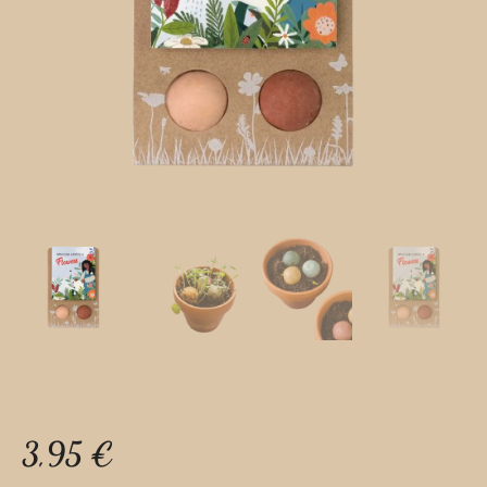
3,95
€