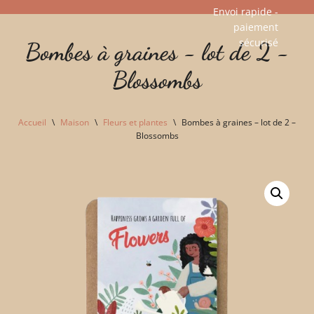
Envoi rapide -
paiement
Aller
sécurisé​
Bombes à graines - lot de 2 -
au
contenu
Blossombs
Accueil
\
Maison
\
Fleurs et plantes
\
Bombes à graines – lot de 2 –
Blossombs