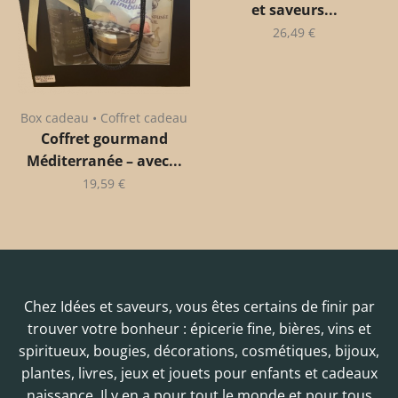
et saveurs...
26,49
€
Box cadeau • Coffret cadeau
Coffret gourmand
Méditerranée – avec...
19,59
€
Chez Idées et saveurs, vous êtes certains de finir par
trouver votre bonheur : épicerie fine, bières, vins et
spiritueux, bougies, décorations, cosmétiques, bijoux,
plantes, livres, jeux et jouets pour enfants et cadeaux
naissance. Il y en a pour tout le monde et pour tous