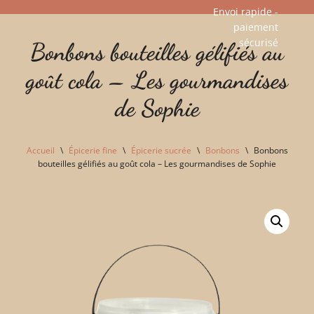
Envoi rapide -
paiement
Aller
sécurisé​
Bonbons bouteilles gélifiés au
au
contenu
goût cola – Les gourmandises
de Sophie
Accueil
\
Épicerie fine
\
Épicerie sucrée
\
Bonbons
\
Bonbons
bouteilles gélifiés au goût cola – Les gourmandises de Sophie