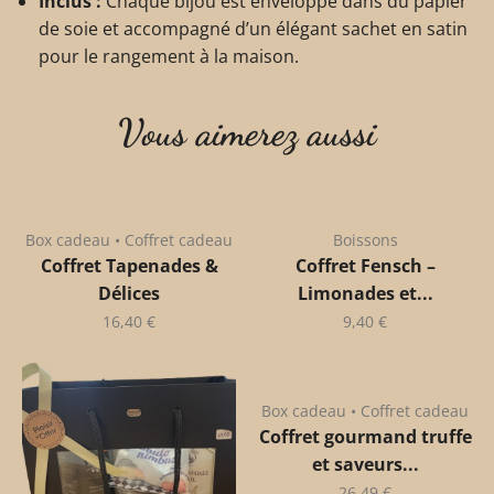
Inclus :
Chaque bijou est enveloppé dans du papier
de soie et accompagné d’un élégant sachet en satin
pour le rangement à la maison.
Vous aimerez aussi
Box cadeau • Coffret cadeau
Boissons
Coffret Tapenades &
Coffret Fensch –
Délices
Limonades et...
16,40
€
9,40
€
Box cadeau • Coffret cadeau
Coffret gourmand truffe
et saveurs...
26,49
€