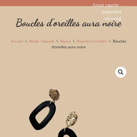
Envoi rapide -
paiement
Aller
sécurisé​
Boucles d'oreilles aura noire
au
contenu
Accueil
\
Mode • beauté
\
Bijoux
\
Boucles d'oreilles
\
Boucles
d’oreilles aura noire