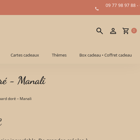
09 77 98 97 88 -
0
Cartes cadeaux
Thèmes
Box cadeau • Coffret cadeau
doré - Manali
opard doré – Manali
€