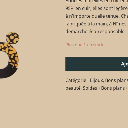
Boucles d'oreilles en cuir et
95% en cuir, elles sont légèr
à n'importe quelle tenue. Ch
fabriquée à la main, à Nîmes,
démarche éco-responsable.
Plus que 1 en stock
Aj
Catégorie :
Bijoux
,
Bons plans
beauté
,
Soldes • Bons plans •