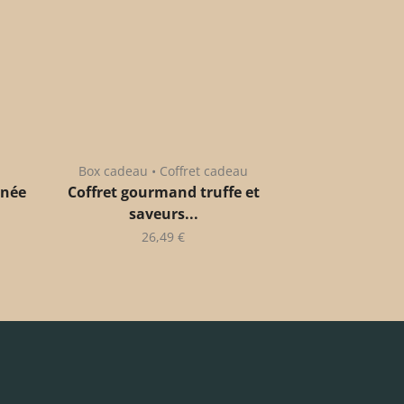
Box cadeau • Coffret cadeau
anée
Coffret gourmand truffe et
saveurs...
26,49
€