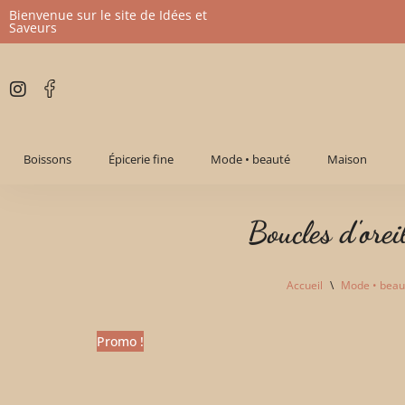
Bienvenue sur le site de Idées et
Saveurs
Aller
au
contenu
Boissons
Épicerie fine
Mode • beauté
Maison
Boucles d'orei
Accueil
\
Mode • beau
Promo !