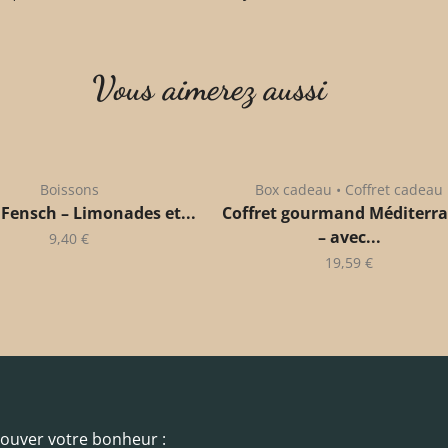
Vous aimerez aussi
Boissons
Box cadeau • Coffret cadeau
 Fensch – Limonades et...
Coffret gourmand Méditerr
– avec...
9,40
€
19,59
€
trouver votre bonheur :