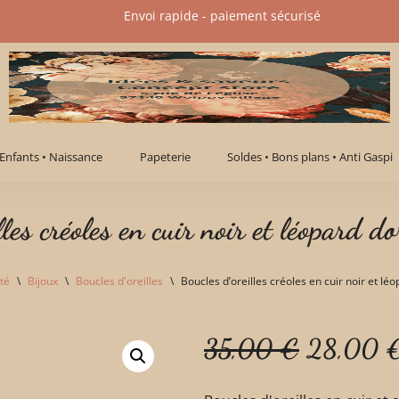
Envoi rapide - paiement sécurisé​
Enfants • Naissance
Papeterie
Soldes • Bons plans • Anti Gaspi
lles créoles en cuir noir et léopard 
té
\
Bijoux
\
Boucles d'oreilles
\
Boucles d’oreilles créoles en cuir noir et lé
35,00
€
28,00