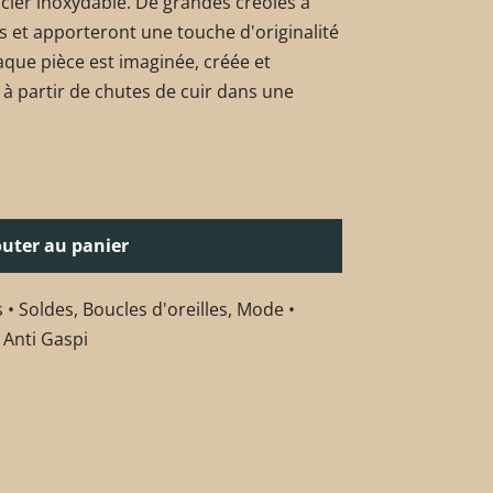
 acier inoxydable. De grandes créoles à
es et apporteront une touche d'originalité
aque pièce est imaginée, créée et
 à partir de chutes de cuir dans une
outer au panier
 • Soldes
,
Boucles d'oreilles
,
Mode •
 Anti Gaspi