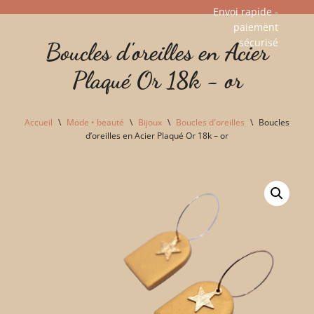
Envoi rapide -
paiement
Aller
sécurisé​
Boucles d'oreilles en Acier
au
contenu
Plaqué Or 18k - or
Accueil
\
Mode • beauté
\
Bijoux
\
Boucles d'oreilles
\
Boucles
d’oreilles en Acier Plaqué Or 18k – or