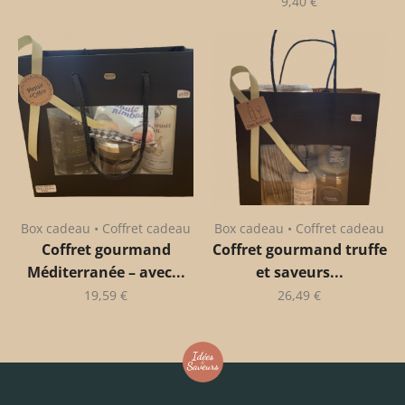
9,40
€
Box cadeau • Coffret cadeau
Box cadeau • Coffret cadeau
Coffret gourmand
Coffret gourmand truffe
Méditerranée – avec...
et saveurs...
19,59
€
26,49
€