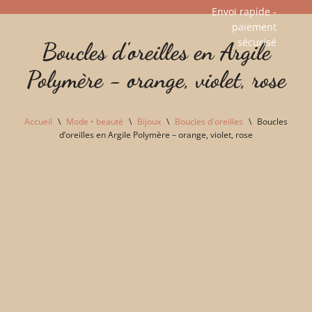
Envoi rapide -
paiement
Aller
sécurisé​
Boucles d'oreilles en Argile
au
contenu
Polymère - orange, violet, rose
Accueil
\
Mode • beauté
\
Bijoux
\
Boucles d'oreilles
\
Boucles
d’oreilles en Argile Polymère – orange, violet, rose