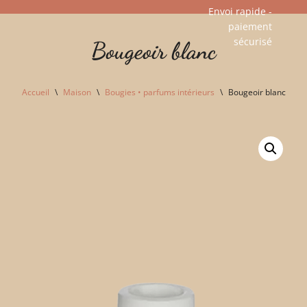
Envoi rapide -
paiement
Aller
sécurisé​
Bougeoir blanc
au
contenu
Accueil
\
Maison
\
Bougies • parfums intérieurs
\
Bougeoir blanc