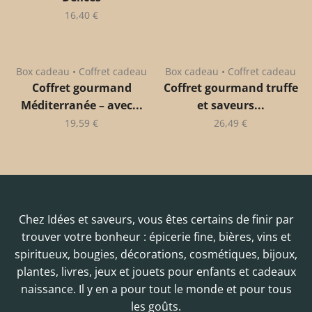
16,40
€
Box cadeau • Coffret cadeau
Box cadeau • Coffret cadeau
Coffret gourmand
Coffret gourmand truffe
Méditerranée – avec...
et saveurs...
19,59
€
26,49
€
Chez Idées et saveurs, vous êtes certains de finir par
trouver votre bonheur : épicerie fine, bières, vins et
spiritueux, bougies, décorations, cosmétiques, bijoux,
plantes, livres, jeux et jouets pour enfants et cadeaux
naissance. Il y en a pour tout le monde et pour tous
les goûts.