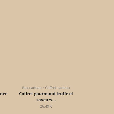
Box cadeau • Coffret cadeau
anée
Coffret gourmand truffe et
saveurs...
26,49
€