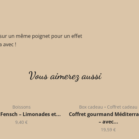
 sur un même poignet pour un effet
a avec !
Vous aimerez aussi
Boissons
Box cadeau • Coffret cadeau
 Fensch – Limonades et...
Coffret gourmand Méditerr
– avec...
9,40
€
19,59
€