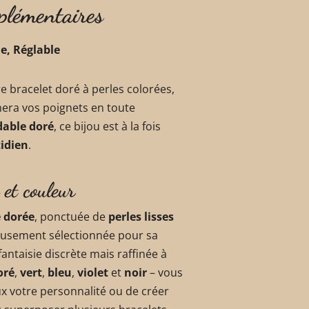
plémentaires
le, Réglable
e bracelet doré à perles colorées,
mera vos poignets en toute
dable doré
, ce bijou est à la fois
tidien
.
 et couleur
e dorée
, ponctuée de
perles lisses
eusement sélectionnée pour sa
fantaisie discrète mais raffinée à
oré
,
vert
,
bleu
,
violet
et
noir
– vous
eux votre personnalité ou de créer