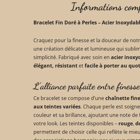
Informations com
Bracelet Fin Doré à Perles – Acier Inoxydab
Craquez pour la finesse et la douceur de notr
une création délicate et lumineuse qui subli
simplicité. Fabriqué avec soin en
acier inoxy
élégant, résistant
et
facile à porter au quo
L’alliance parfaite entre finesse
Ce bracelet se compose d’une
chaînette fin
aux teintes variées
. Chaque perle est soign
couleur et sa brillance, ajoutant une note de 
votre look. Les teintes disponibles –
rouge
,
d
permettent de choisir celle qui reflète le mi