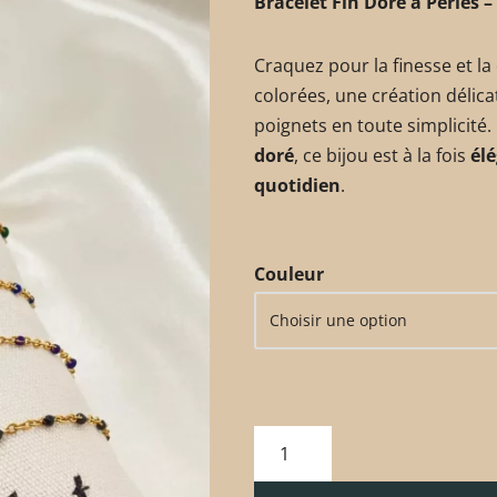
Bracelet Fin Doré à Perles –
Craquez pour la finesse et la
colorées, une création délic
poignets en toute simplicité
doré
, ce bijou est à la fois
élé
quotidien
.
Couleur