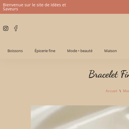
Bienvenue sur le site de Idées et
Saveurs
Aller
au
contenu
Boissons
Épicerie fine
Mode • beauté
Maison
Bracelet Fi
Accueil
\
Mod