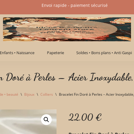
Envoi rapide - paiement sécurisé​
Enfants • Naissance
Papeterie
Soldes • Bons plans • Anti Gaspi
n Doré à Perles – Acier Inoxydable,
e • beauté
\
Bijoux
\
Colliers
\
Bracelet Fin Doré à Perles – Acier Inoxydable
22,00
€