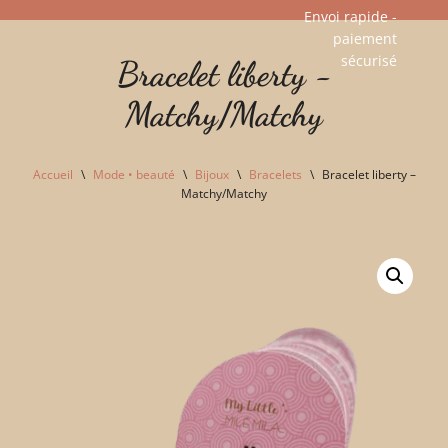
Envoi rapide -
paiement
Aller
sécurisé​
Bracelet liberty -
au
contenu
Matchy/Matchy
Accueil
\
Mode • beauté
\
Bijoux
\
Bracelets
\
Bracelet liberty –
Matchy/Matchy