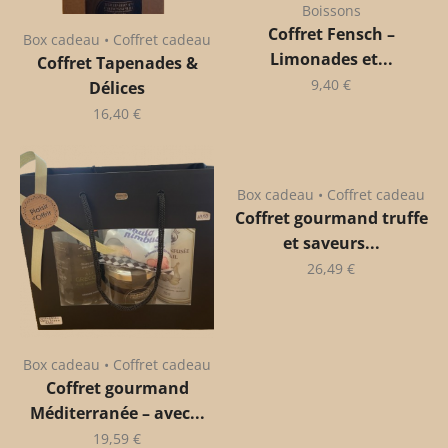
Boissons
Coffret Fensch –
Box cadeau • Coffret cadeau
Limonades et...
Coffret Tapenades &
9,40
€
Délices
16,40
€
Box cadeau • Coffret cadeau
Coffret gourmand truffe
et saveurs...
26,49
€
Box cadeau • Coffret cadeau
Coffret gourmand
Méditerranée – avec...
19,59
€