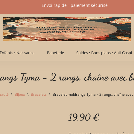
Envoi rapide - paiement sécurisé​
Enfants • Naissance
Papeterie
Soldes • Bons plans • Anti Gaspi
rangs Tyma - 2 rangs, chaîne avec b
eauté
\
Bijoux
\
Bracelets
\
Bracelet multirangs Tyma – 2 rangs, chaîne avec
19,90
€