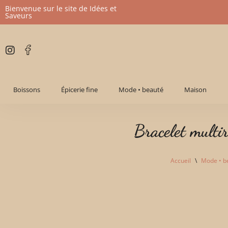
Bienvenue sur le site de Idées et
Saveurs
Aller
au
contenu
Boissons
Épicerie fine
Mode • beauté
Maison
Bracelet multi
Accueil
\
Mode • b