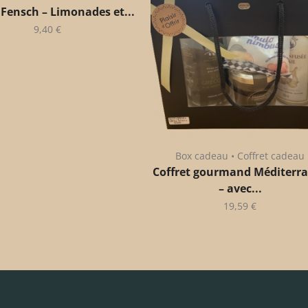
 Fensch – Limonades et...
9,40
€
Box cadeau • Coffret cadeau
Coffret gourmand Méditerr
– avec...
19,59
€