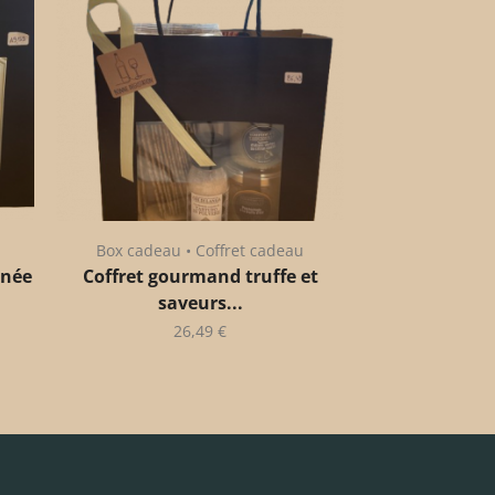
Box cadeau • Coffret cadeau
anée
Coffret gourmand truffe et
saveurs...
26,49
€