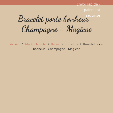
Envoi rapide -
paiement
Aller
sécurisé​
Bracelet porte bonheur -
au
contenu
Champagne - Magicae
Accueil
\
Mode • beauté
\
Bijoux
\
Bracelets
\
Bracelet porte
bonheur – Champagne – Magicae