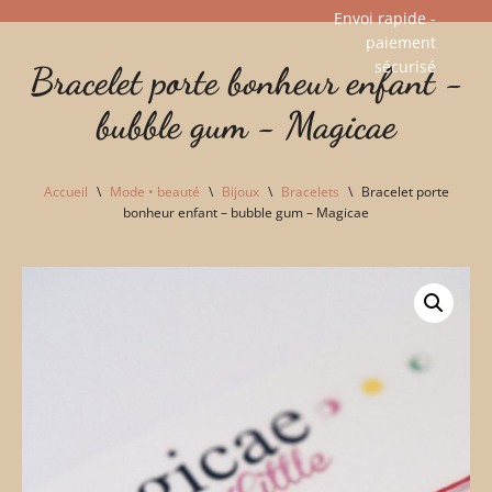
Envoi rapide -
paiement
Aller
sécurisé​
Bracelet porte bonheur enfant -
au
contenu
bubble gum - Magicae
Accueil
\
Mode • beauté
\
Bijoux
\
Bracelets
\
Bracelet porte
bonheur enfant – bubble gum – Magicae