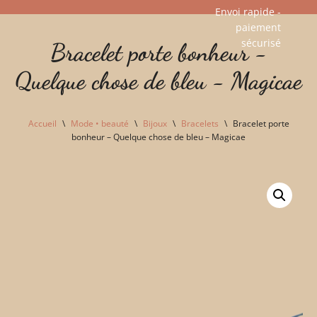
Envoi rapide -
paiement
Aller
sécurisé​
Bracelet porte bonheur -
au
contenu
Quelque chose de bleu - Magicae
Accueil
\
Mode • beauté
\
Bijoux
\
Bracelets
\
Bracelet porte
bonheur – Quelque chose de bleu – Magicae