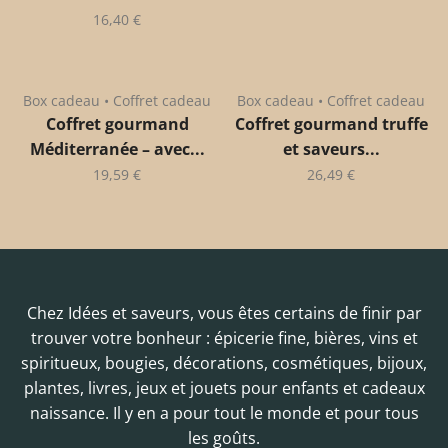
16,40
€
Box cadeau • Coffret cadeau
Box cadeau • Coffret cadeau
Coffret gourmand
Coffret gourmand truffe
Méditerranée – avec...
et saveurs...
19,59
€
26,49
€
Chez Idées et saveurs, vous êtes certains de finir par
trouver votre bonheur : épicerie fine, bières, vins et
spiritueux, bougies, décorations, cosmétiques, bijoux,
plantes, livres, jeux et jouets pour enfants et cadeaux
naissance. Il y en a pour tout le monde et pour tous
les goûts.