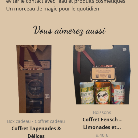
éviter le contact avec l’eau et produits cosmétiques
Un morceau de magie pour le quotidien
Vous aimerez aussi
Boissons
Coffret Fensch –
Box cadeau • Coffret cadeau
Limonades et...
Coffret Tapenades &
9,40
€
Délices