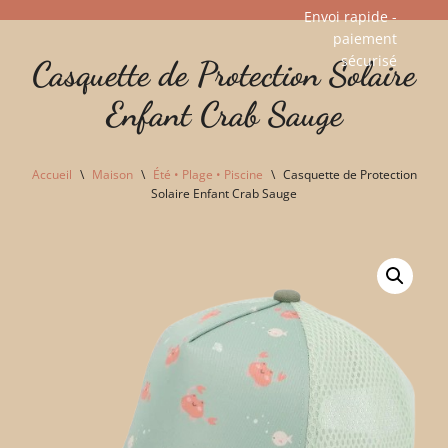
Envoi rapide -
paiement
Aller
sécurisé​
Casquette de Protection Solaire
au
contenu
Enfant Crab Sauge
Accueil
\
Maison
\
Été • Plage • Piscine
\
Casquette de Protection
Solaire Enfant Crab Sauge