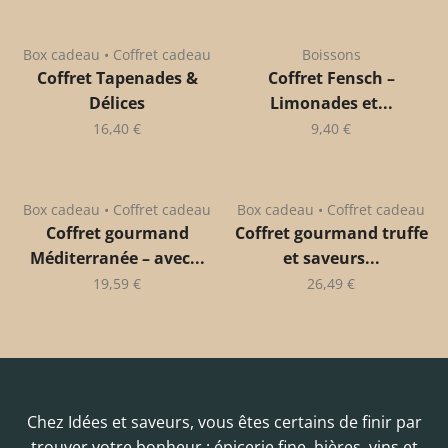
Box cadeau • Coffret cadeau
Boissons
Coffret Tapenades &
Coffret Fensch –
Délices
Limonades et...
16,40
€
9,40
€
Box cadeau • Coffret cadeau
Box cadeau • Coffret cadeau
Coffret gourmand
Coffret gourmand truffe
Méditerranée – avec...
et saveurs...
19,59
€
26,49
€
Chez Idées et saveurs, vous êtes certains de finir par
trouver votre bonheur : épicerie fine, bières, vins et