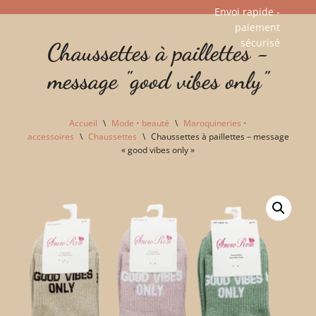
Envoi rapide -
paiement
Aller
sécurisé​
Chaussettes à paillettes -
au
contenu
message "good vibes only"
Accueil
\
Mode • beauté
\
Maroquineries •
accessoires
\
Chaussettes
\
Chaussettes à paillettes – message
« good vibes only »