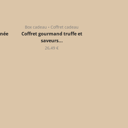
Box cadeau • Coffret cadeau
anée
Coffret gourmand truffe et
saveurs...
26,49
€