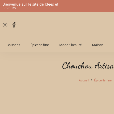
Bienvenue sur le site de Idées et
Saveurs
Aller
au
contenu
Boissons
Épicerie fine
Mode • beauté
Maison
Chouchou Artisa
Accueil
\
Épicerie fine