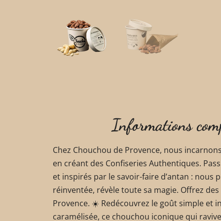
Informations com
Chez Chouchou de Provence, nous incarnons l
en créant des Confiseries Authentiques. Pass
et inspirés par le savoir-faire d’antan : nous 
réinventée, révèle toute sa magie. Offrez de
Provence. ☀️ Redécouvrez le goût simple et i
caramélisée, ce chouchou iconique qui ravive