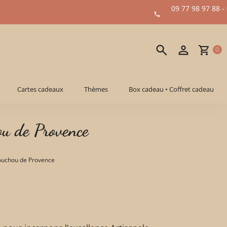
09 77 98 97 88 -
0
Cartes cadeaux
Thèmes
Box cadeau • Coffret cadeau
ou de Provence
ouchou de Provence