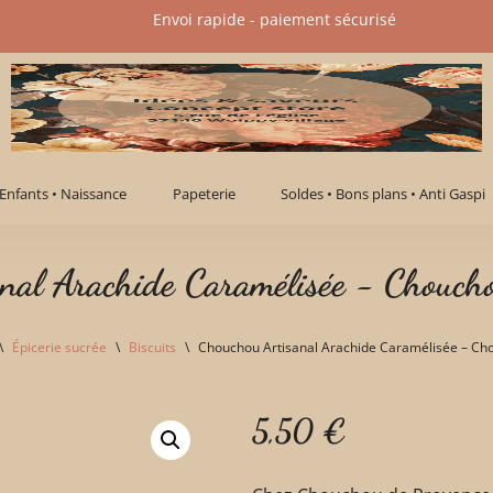
Envoi rapide - paiement sécurisé​
Enfants • Naissance
Papeterie
Soldes • Bons plans • Anti Gaspi
nal Arachide Caramélisée - Chouch
\
Épicerie sucrée
\
Biscuits
\
Chouchou Artisanal Arachide Caramélisée – Ch
5,50
€