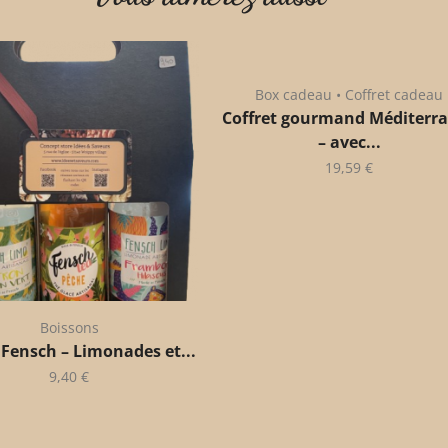
Box cadeau • Coffret cadeau
Coffret gourmand Méditerr
– avec...
19,59
€
Boissons
 Fensch – Limonades et...
9,40
€