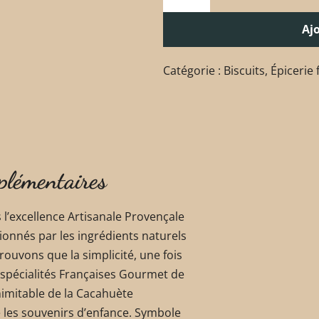
Aj
Catégorie :
Biscuits
,
Épicerie 
plémentaires
’excellence Artisanale Provençale
ionnés par les ingrédients naturels
prouvons que la simplicité, une fois
s spécialités Françaises Gourmet de
nimitable de la Cacahuète
 les souvenirs d’enfance. Symbole