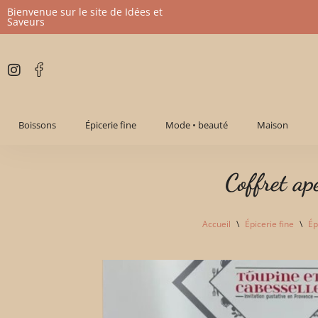
Bienvenue sur le site de Idées et
Saveurs
Aller
au
contenu
Boissons
Épicerie fine
Mode • beauté
Maison
Coffret apé
Accueil
\
Épicerie fine
\
Ép