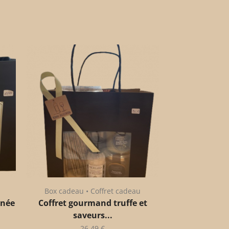
Box cadeau • Coffret cadeau
anée
Coffret gourmand truffe et
saveurs...
26,49
€