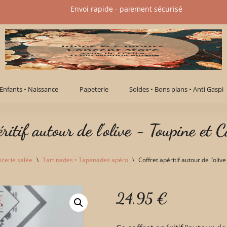
Envoi rapide - paiement sécurisé​
Enfants • Naissance
Papeterie
Soldes • Bons plans • Anti Gaspi
ritif autour de l'olive - Toupine et C
icerie salée
\
Tartinades • Tapenades apéro
\
Coffret apéritif autour de l’oli
24,95
€