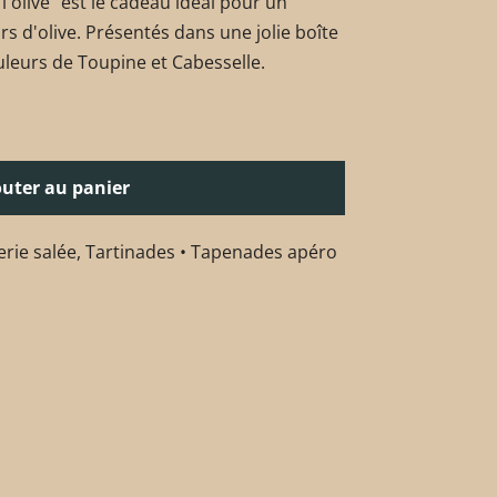
 l'olive" est le cadeau idéal pour un
rs d'olive. Présentés dans une jolie boîte
uleurs de Toupine et Cabesselle.
outer au panier
erie salée
,
Tartinades • Tapenades apéro