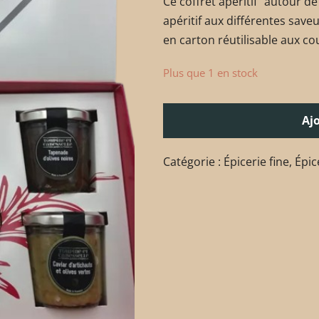
Ce coffret apéritif "autour de
apéritif aux différentes saveu
en carton réutilisable aux co
Plus que 1 en stock
Aj
Catégorie :
Épicerie fine
,
Épic