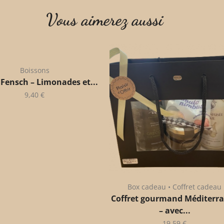
Vous aimerez aussi
Boissons
 Fensch – Limonades et...
9,40
€
Box cadeau • Coffret cadeau
Coffret gourmand Méditerr
– avec...
19,59
€