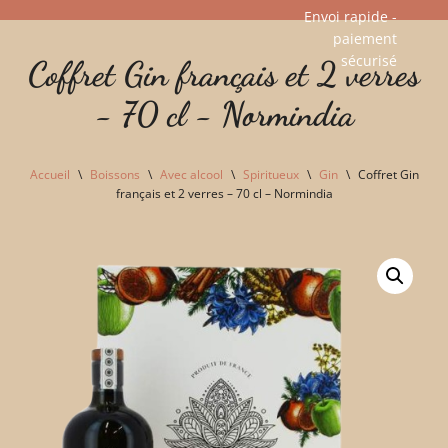
Envoi rapide -
paiement
Aller
sécurisé​
Coffret Gin français et 2 verres
au
contenu
- 70 cl - Normindia
Accueil
\
Boissons
\
Avec alcool
\
Spiritueux
\
Gin
\
Coffret Gin
français et 2 verres – 70 cl – Normindia