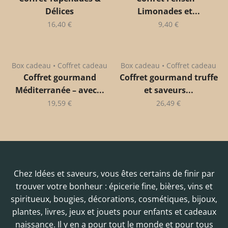
Délices
Limonades et...
16,40
€
9,40
€
Box cadeau • Coffret cadeau
Box cadeau • Coffret cadeau
Coffret gourmand
Coffret gourmand truffe
Méditerranée – avec...
et saveurs...
19,59
€
26,49
€
Chez Idées et saveurs, vous êtes certains de finir par
trouver votre bonheur : épicerie fine, bières, vins et
spiritueux, bougies, décorations, cosmétiques, bijoux,
plantes, livres, jeux et jouets pour enfants et cadeaux
naissance. Il y en a pour tout le monde et pour tous