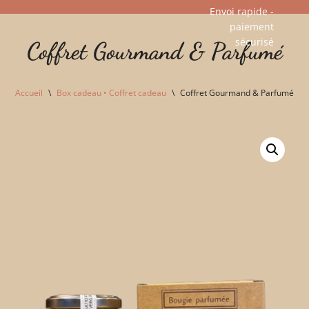
Envoi rapide -
paiement
Aller
sécurisé​
Coffret Gourmand & Parfumé
au
contenu
Accueil
\
Box cadeau • Coffret cadeau
\
Coffret Gourmand & Parfumé