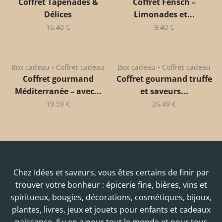
Coffret Tapenades &
Coffret Fensch –
Délices
Limonades et...
16,40
€
9,40
€
Box cadeau • Coffret cadeau
Box cadeau • Coffret cadeau
Coffret gourmand
Coffret gourmand truffe
Méditerranée – avec...
et saveurs...
19,59
€
26,49
€
Chez Idées et saveurs, vous êtes certains de finir par
trouver votre bonheur : épicerie fine, bières, vins et
spiritueux, bougies, décorations, cosmétiques, bijoux,
plantes, livres, jeux et jouets pour enfants et cadeaux