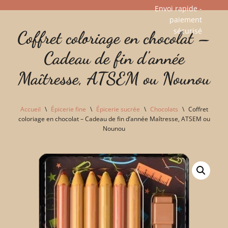
Envoi rapide -
paiement
Aller
sécurisé​
Coffret coloriage en chocolat –
au
contenu
Cadeau de fin d'année
Maîtresse, ATSEM ou Nounou
Accueil
\
Épicerie fine
\
Épicerie sucrée
\
Chocolats
\
Coffret
coloriage en chocolat – Cadeau de fin d’année Maîtresse, ATSEM ou
Nounou